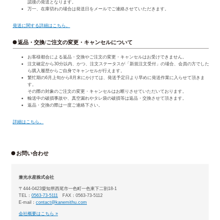
認後の発送となります。
万一、在庫切れの場合は発送日をメールでご連絡させていただきます。
発送に関する詳細はこちら。
返品・交換/ご注文の変更・キャンセルについて
お客様都合による返品・交換やご注文の変更・キャンセルはお受けできません。
注文確定から30分以内、かつ、注文ステータスが「新規注文受付」の場合、会員の方でした
ら購入履歴からご自身でキャンセルが行えます。
繁忙期の6月上旬から8月末にかけては、発送予定日より早めに発送作業に入らせて頂きま
す。
その際の対象のご注文の変更・キャンセルはお断りさせていただいております。
輸送中の破損事故や、真空漏れやタレ袋の破損等は返品・交換させて頂きます。
返品・交換の際は一度ご連絡下さい。
詳細はこちら。
お問い合わせ
兼光水産株式会社
〒444-0423愛知県西尾市一色町一色東下二割18-1
TEL：
0563-73-5111
FAX：0563-73-5112
E-mail：
contact@kanemithu.com
会社概要はこちら »