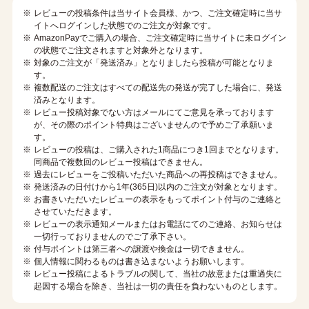
レビューの投稿条件は当サイト会員様、かつ、ご注文確定時に当サ
イトへログインした状態でのご注文が対象です。
AmazonPayでご購入の場合、ご注文確定時に当サイトに未ログイン
の状態でご注文されますと対象外となります。
対象のご注文が「発送済み」となりましたら投稿が可能となりま
す。
複数配送のご注文はすべての配送先の発送が完了した場合に、発送
済みとなります。
レビュー投稿対象でない方はメールにてご意見を承っております
が、その際のポイント特典はございませんので予めご了承願いま
す。
レビューの投稿は、ご購入された1商品につき1回までとなります。
同商品で複数回のレビュー投稿はできません。
過去にレビューをご投稿いただいた商品への再投稿はできません。
発送済みの日付けから1年(365日)以内のご注文が対象となります。
お書きいただいたレビューの表示をもってポイント付与のご連絡と
させていただきます。
レビューの表示通知メールまたはお電話にてのご連絡、お知らせは
一切行っておりませんのでご了承下さい。
付与ポイントは第三者への譲渡や換金は一切できません。
個人情報に関わるものは書き込まないようお願いします。
レビュー投稿によるトラブルの関して、当社の故意または重過失に
起因する場合を除き、当社は一切の責任を負わないものとします。