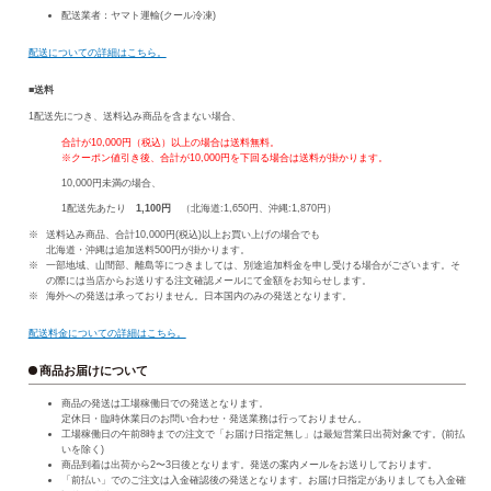
配送業者：ヤマト運輸(クール冷凍)
配送についての詳細はこちら。
■送料
1配送先につき、送料込み商品を含まない場合、
合計が10,000円（税込）以上の場合は送料無料。
※クーポン値引き後、合計が10,000円を下回る場合は送料が掛かります。
10,000円未満の場合、
1配送先あたり
1,100円
（北海道:1,650円、沖縄:1,870円）
送料込み商品、合計10,000円(税込)以上お買い上げの場合でも
北海道・沖縄は追加送料500円が掛かります。
一部地域、山間部、離島等につきましては、別途追加料金を申し受ける場合がございます。そ
の際には当店からお送りする注文確認メールにて金額をお知らせします。
海外への発送は承っておりません。日本国内のみの発送となります。
配送料金についての詳細はこちら。
商品お届けについて
商品の発送は工場稼働日での発送となります。
定休日・臨時休業日のお問い合わせ・発送業務は行っておりません。
工場稼働日の午前8時までの注文で「お届け日指定無し」は最短営業日出荷対象です。(前払
いを除く)
商品到着は出荷から2〜3日後となります。発送の案内メールをお送りしております。
「前払い」でのご注文は入金確認後の発送となります。お届け日指定がありましても入金確