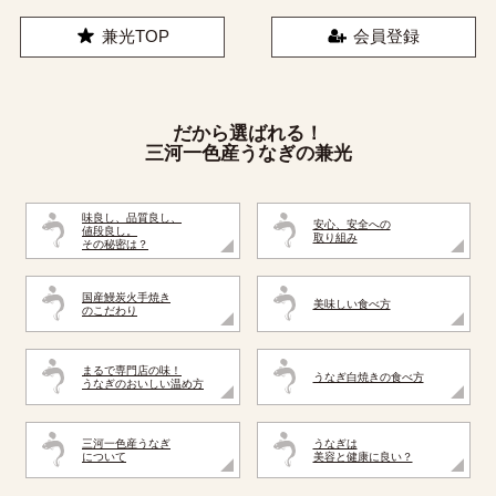
兼光TOP
会員登録
だから選ばれる！
三河一色産うなぎの兼光
味良し、品質良し、
安心、安全への
値段良し。
取り組み
その秘密は？
国産鰻炭火手焼き
美味しい食べ方
のこだわり
まるで専門店の味！
うなぎ白焼きの食べ方
うなぎのおいしい温め方
三河一色産うなぎ
うなぎは
について
美容と健康に良い？