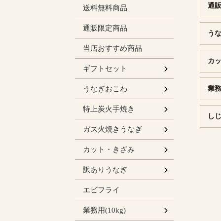
通
送料無料商品
通販限定商品
う
当店おすすめ商品
カ
人気の定番
炭火手焼き
ガス火焼長
うなぎおこ
カット・き
しじみ汁の
ギフトセット
ト
ト
6個入り
9個入り
うなぎおこわ
業務用
お得セット
【単品】蒲
【単品】白
特上炭火手焼き
しじ
無頭長焼セ
有頭長焼セ
【単品】無
ガス火焼きうなぎ
65gカット
50gカッ
50gカッ
きざみのセ
【単品】き
カット・きざみ
セット
ガス火焼 
炭火蒲焼き
訳ありうなぎ
エビフライ
ライン蒲焼
業務用(10kg)