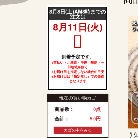
現在の買い物カゴ
商品数：
0点
合計：
￥0円
カゴの中をみる
うな