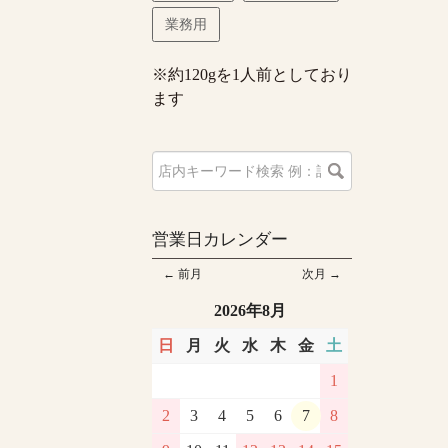
業務用
※約120gを1人前としており
ます
営業日カレンダー
← 前月
次月 →
2026年8月
日
月
火
水
木
金
土
1
2
3
4
5
6
7
8