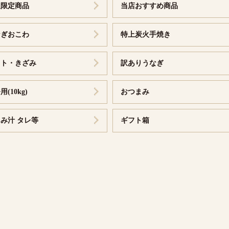
販限定商品
当店おすすめ商品
なぎおこわ
特上炭火手焼き
ット・きざみ
訳ありうなぎ
ギフト
のギフト
焼のギフト
わのギフト
ざみのギフ
付いたギフ
(10kg)
おつまみ
焼き
焼き
紅白セット
1kg入り
特大サイズ 2尾
特大サイズ 3尾
大サイズ2尾
大サイズ3尾
小サイズ3尾
180g以上
156g～185g
136g～155g
156g以上
136g～155g
み汁 タレ等
ギフト箱
ット
ット
頭 蒲焼
紅白セット
無頭 特大1kg
無頭 大3尾
無頭 1kg 7~10尾
トときざみの
トのセット
ット
ざみ
カット5 きざみ5
10個入り
大幅 5個入
10個入り
1kg入り
蒲焼き
500g入り
1kg入り
き
きざみうなぎ