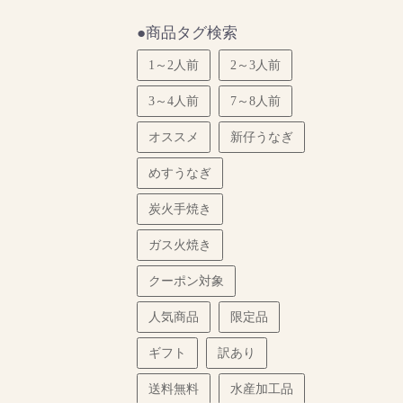
●商品タグ検索
1～2人前
2～3人前
3～4人前
7～8人前
オススメ
新仔うなぎ
めすうなぎ
炭火手焼き
ガス火焼き
クーポン対象
人気商品
限定品
ギフト
訳あり
送料無料
水産加工品