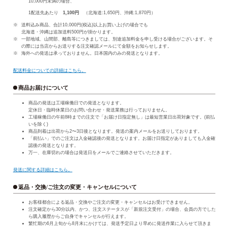
10,000円未満の場合、
1配送先あたり
1,100円
（北海道:1,650円、沖縄:1,870円）
送料込み商品、合計10,000円(税込)以上お買い上げの場合でも
北海道・沖縄は追加送料500円が掛かります。
一部地域、山間部、離島等につきましては、別途追加料金を申し受ける場合がございます。そ
の際には当店からお送りする注文確認メールにて金額をお知らせします。
海外への発送は承っておりません。日本国内のみの発送となります。
配送料金についての詳細はこちら。
商品お届けについて
商品の発送は工場稼働日での発送となります。
定休日・臨時休業日のお問い合わせ・発送業務は行っておりません。
工場稼働日の午前8時までの注文で「お届け日指定無し」は最短営業日出荷対象です。(前払
いを除く)
商品到着は出荷から2〜3日後となります。発送の案内メールをお送りしております。
「前払い」でのご注文は入金確認後の発送となります。お届け日指定がありましても入金確
認後の発送となります。
万一、在庫切れの場合は発送日をメールでご連絡させていただきます。
発送に関する詳細はこちら。
返品・交換/ご注文の変更・キャンセルについて
お客様都合による返品・交換やご注文の変更・キャンセルはお受けできません。
注文確定から30分以内、かつ、注文ステータスが「新規注文受付」の場合、会員の方でした
ら購入履歴からご自身でキャンセルが行えます。
繁忙期の6月上旬から8月末にかけては、発送予定日より早めに発送作業に入らせて頂きま