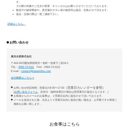
す。
その際の対象のご注文の変更・キャンセルはお断りさせていただいております。
輸送中の破損事故や、真空漏れやタレ袋の破損等は返品・交換させて頂きます。
返品・交換の際は一度ご連絡下さい。
詳細はこちら。
お問い合わせ
兼光水産株式会社
〒444-0423愛知県西尾市一色町一色東下二割18-1
TEL：
0563-73-5111
FAX：0563-73-5112
E-mail：
contact@kanemithu.com
会社概要はこちら »
（営業日カレンダーを参照）
お問い合せ対応時間：営業日の8:00〜17:00
(
お問い合せフォーム
、定休日・臨時休業日の場合は翌営業日の返信となります。)
お客様からのメールのお返事は、２営業日以内に返信させて頂いております。
メールを送信された後、当店より２営業日以内に返信が無い場合は、お手数ですが再度ご
連絡をお願い致します。
お食事はこちら