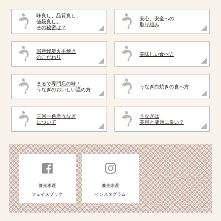
味良し、品質良し、
安心、安全への
値段良し。
取り組み
その秘密は？
国産鰻炭火手焼き
美味しい食べ方
のこだわり
まるで専門店の味！
うなぎ白焼きの食べ方
うなぎのおいしい温め方
三河一色産うなぎ
うなぎは
について
美容と健康に良い？
兼光水産
兼光水産
フェイスブック
インスタグラム