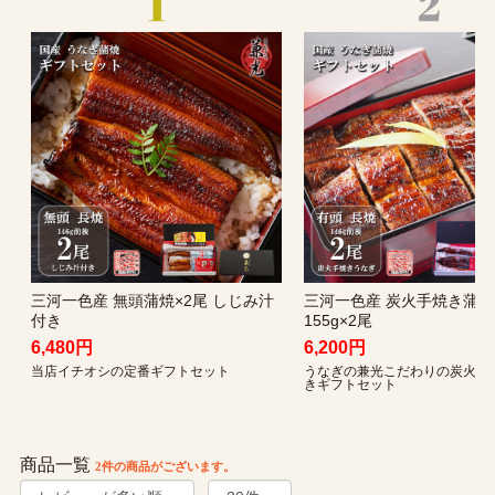
三河一色産 無頭蒲焼×2尾 しじみ汁
三河一色産 炭火手焼き蒲焼 
付き
155g×2尾
6,480円
6,200円
当店イチオシの定番ギフトセット
うなぎの兼光こだわりの炭火手
きギフトセット
商品一覧
2件
の商品がございます。