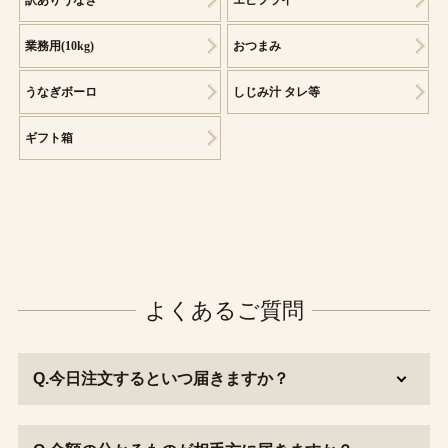
業務用(10kg)
おつまみ
うなぎボーロ
しじみ汁 タレ等
ギフト箱
よくあるご質問
Q.今日注文するといつ届きますか？