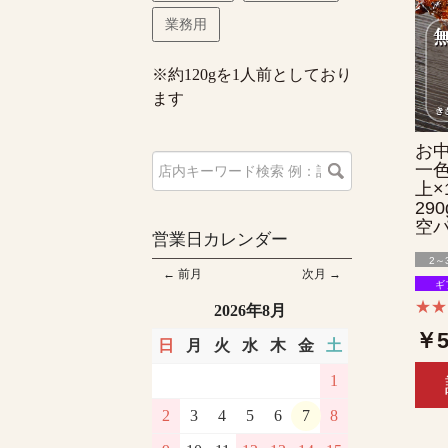
業務用
※約120gを1人前としており
ます
お中
一色
上×
29
空
営業日カレンダー
2～
← 前月
次月 →
ギ
★
2026年8月
￥5
日
月
火
水
木
金
土
1
2
3
4
5
6
7
8