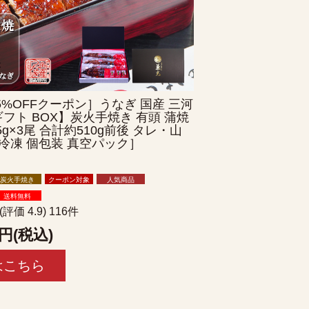
5%OFFクーポン］うなぎ 国産 三河
フト BOX】炭火手焼き 有頭 蒲焼
85g×3尾 合計約510g前後 タレ・山
冷凍 個包装 真空パック］
炭火手焼き
クーポン対象
人気商品
送料無料
(評価 4.9) 116件
円(税込)
はこちら