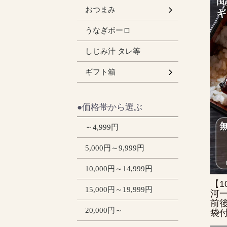
うなぎの肝
おつまみ
うなぎボーロ
しじみ汁 タレ等
小
大
ギフト箱
●価格帯から選ぶ
～4,999円
5,000円～9,999円
10,000円～14,999円
【1
15,000円～19,999円
河一
前後
20,000円～
袋