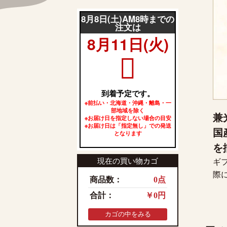
兼
国
を
現在の買い物カゴ
ギ
際
商品数：
0点
合計：
￥0円
カゴの中をみる