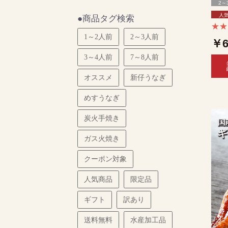
2～
人
●商品タグ検索
★
1～2人前
2～3人前
￥6
3～4人前
7～8人前
オススメ
新仔うなぎ
めすうなぎ
炭火手焼き
ガス火焼き
クーポン対象
人気商品
限定品
ギフト
訳あり
送料無料
水産加工品