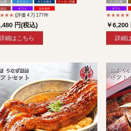
3人前
オススメ
ガス火焼き
クーポン対象
2～3人前
気商品
ギフト
送料無料
ギフト
★★★★
(評価 4.7) 177件
★★★★★
,480
円(税込)
￥6,200
詳細はこちら
詳細