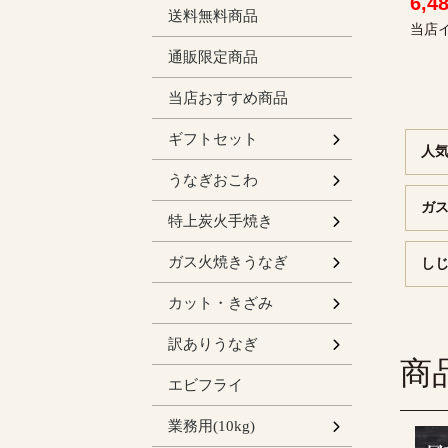
6,4
送料無料商品
当店
通販限定商品
当店おすすめ商品
人気の定番
炭火手焼き
ガス火焼長
うなぎおこ
カット・き
しじみ汁の
ギフトセット
人気
ト
ト
6個入り
9個入り
うなぎおこわ
ガス
お得セット
【単品】蒲
【単品】白
特上炭火手焼き
無頭長焼セ
有頭長焼セ
【単品】無
ガス火焼きうなぎ
しじ
65gカット
50gカッ
50gカッ
きざみのセ
【単品】き
カット・きざみ
セット
ガス火焼 
炭火蒲焼き
訳ありうなぎ
商
エビフライ
ライン蒲焼
業務用(10kg)