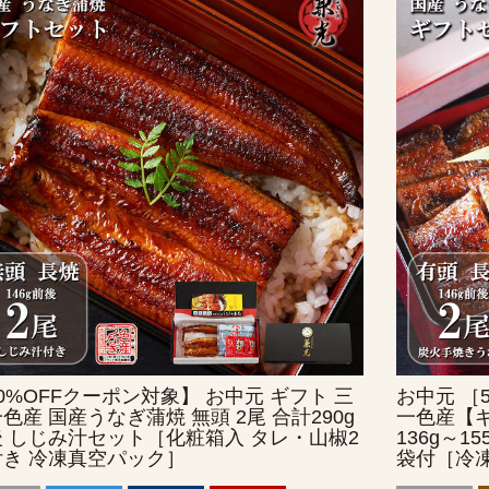
肝串焼き
0%OFFクーポン対象】 お中元 ギフト 三
お中元 ［
色産 国産うなぎ蒲焼 無頭 2尾 合計290g
一色産【ギ
 しじみ汁セット［化粧箱入 タレ・山椒2
136g～1
付き 冷凍真空パック］
袋付［冷凍