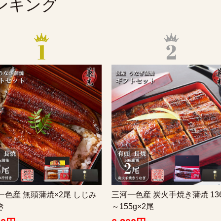
ンキング
一色産 無頭蒲焼×2尾 しじみ
三河一色産 炭火手焼き蒲焼 13
き
～155g×2尾