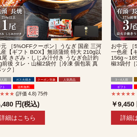
元 ［5%OFFクーポン］うなぎ 国産 三河
お中元 ［
産【ギフト BOX】無頭蒲焼 特大 210g以
一色産【ギ
1尾 きざみ・しじみ汁付き うなぎ合計約
156g～1
0g前後 タレ・山椒2袋付［冷凍 個包装 真
椒3袋付［
パック］
3人前
ガス火焼き
クーポン対象
人気商品
3～4人前
フト
送料無料
ギフト
★★★★
(評価 4.8) 75件
★★★★★
,480
円(税込)
￥9,450
詳細はこちら
詳細