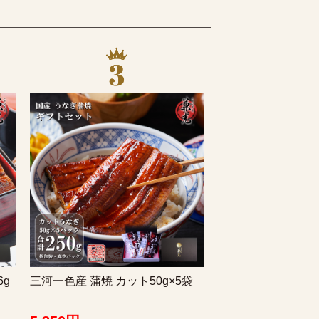
6g
三河一色産 蒲焼 カット50g×5袋