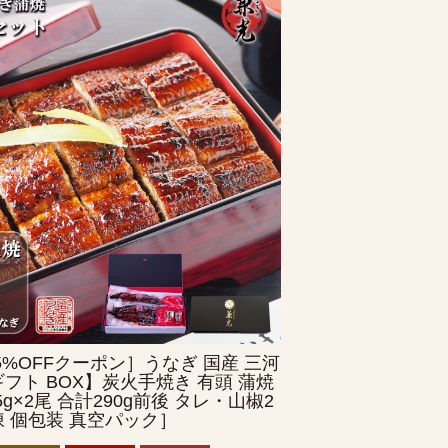
5%OFFクーポン］うなぎ 国産 三河
フト BOX】炭火手焼き 有頭 蒲焼
55g×2尾 合計290g前後 タレ・山椒2
 個包装 真空パック］