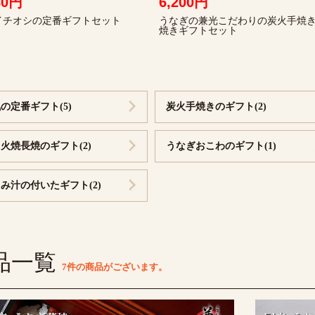
80円
6,200円
イチオシの定番ギフトセット
うなぎの兼光こだわりの炭火手焼
焼きギフトセット
ギフト
のギフト
焼のギフト
わのギフト
ざみのギフ
付いたギフ
の定番ギフト(5)
炭火手焼きのギフト(2)
火焼長焼のギフト(2)
うなぎおこわのギフト(1)
焼き
焼き
紅白セット
1kg入り
特大サイズ 2尾
特大サイズ 3尾
大サイズ2尾
大サイズ3尾
小サイズ3尾
180g以上
156g～185g
136g～155g
156g以上
136g～155g
ット
ット
頭 蒲焼
紅白セット
無頭 特大1kg
無頭 大3尾
無頭 1kg 7~10尾
み汁の付いたギフト(2)
トときざみの
トのセット
ット
ざみ
カット5 きざみ5
10個入り
大幅 5個入
10個入り
1kg入り
蒲焼き
500g入り
1kg入り
品一覧
7件
の商品がございます。
き
きざみうなぎ