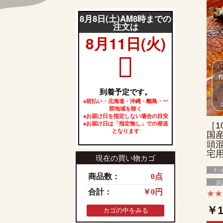
［1
国産
頭混
宅
現在の買い物カゴ
7～
商品数：
0点
訳
合計：
￥0円
★
￥1
カゴの中をみる