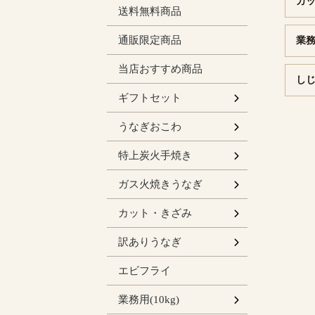
カ
送料無料商品
通販限定商品
業務用
当店おすすめ商品
しじ
人気の定番
炭火手焼き
ガス火焼長
うなぎおこ
カット・き
しじみ汁の
ギフトセット
ト
ト
6個入り
9個入り
うなぎおこわ
お得セット
【単品】蒲
【単品】白
特上炭火手焼き
無頭長焼セ
有頭長焼セ
【単品】無
ガス火焼きうなぎ
65gカット
50gカッ
50gカッ
きざみのセ
【単品】き
カット・きざみ
セット
ガス火焼 
炭火蒲焼き
訳ありうなぎ
エビフライ
ライン蒲焼
業務用(10kg)