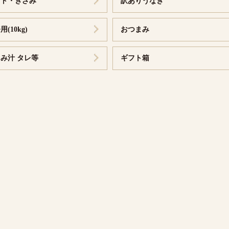
ット・きざみ
訳ありうなぎ
(10kg)
おつまみ
み汁 タレ等
ギフト箱
ギフト
のギフト
焼のギフト
わのギフト
ざみのギフ
付いたギフ
焼き
焼き
紅白セット
1kg入り
特大サイズ 2尾
特大サイズ 3尾
大サイズ2尾
大サイズ3尾
小サイズ3尾
180g以上
156g～185g
136g～155g
156g以上
136g～155g
ット
ット
頭 蒲焼
紅白セット
無頭 特大1kg
無頭 大3尾
無頭 1kg 7~10尾
トときざみの
トのセット
ット
ざみ
カット5 きざみ5
10個入り
大幅 5個入
10個入り
1kg入り
蒲焼き
500g入り
1kg入り
き
きざみうなぎ