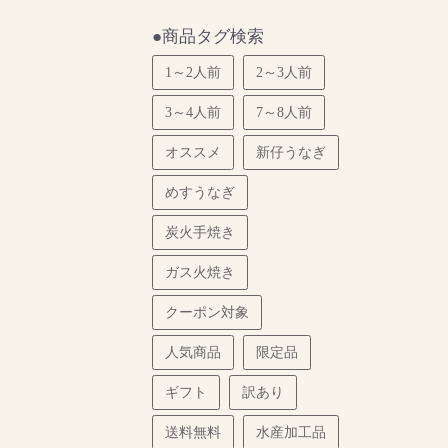
●商品タグ検索
1～2人前
2～3人前
3～4人前
7～8人前
オススメ
新仔うなぎ
めすうなぎ
炭火手焼き
ガス火焼き
クーポン対象
人気商品
限定品
ギフト
訳あり
送料無料
水産加工品