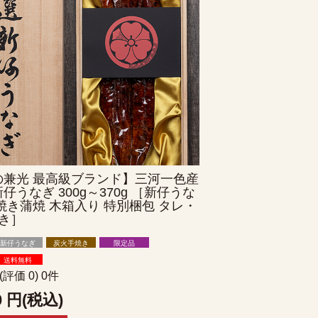
の兼光 最高級ブランド】三河一色産
仔うなぎ 300g～370g ［新仔うな
焼き蒲焼 木箱入り 特別梱包 タレ・
き］
新仔うなぎ
炭火手焼き
限定品
送料無料
(評価 0) 0件
0
円(税込)