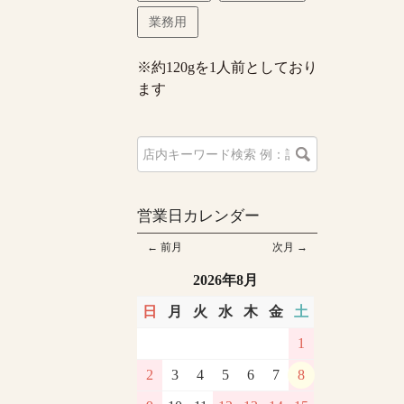
業務用
※約120gを1人前としており
ます
営業日カレンダー
← 前月
次月 →
2026年8月
日
月
火
水
木
金
土
1
2
3
4
5
6
7
8