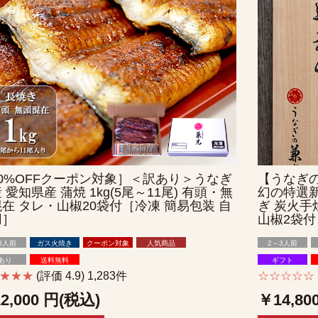
0%OFFクーポン対象］＜訳あり＞うなぎ
【うなぎ
 愛知県産 蒲焼 1kg(5尾～11尾) 有頭・無
幻の特選新
在 タレ・山椒20袋付［冷凍 簡易包装 自
ぎ 炭火手
用］
山椒2袋付
8人前
ガス火焼き
クーポン対象
人気商品
2～3人前
あり
送料無料
ギフト
★★★★
(評価 4.9) 1,283件
☆☆☆☆☆
2,000
円(税込)
￥14,80