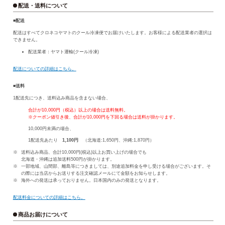
配送・送料について
■配送
配送はすべてクロネコヤマトのクール冷凍便でお届けいたします。お客様による配送業者の選択は
できません。
配送業者：ヤマト運輸(クール冷凍)
配送についての詳細はこちら。
■送料
1配送先につき、送料込み商品を含まない場合、
合計が10,000円（税込）以上の場合は送料無料。
※クーポン値引き後、合計が10,000円を下回る場合は送料が掛かります。
10,000円未満の場合、
1配送先あたり
1,100円
（北海道:1,650円、沖縄:1,870円）
送料込み商品、合計10,000円(税込)以上お買い上げの場合でも
北海道・沖縄は追加送料500円が掛かります。
一部地域、山間部、離島等につきましては、別途追加料金を申し受ける場合がございます。そ
の際には当店からお送りする注文確認メールにて金額をお知らせします。
海外への発送は承っておりません。日本国内のみの発送となります。
配送料金についての詳細はこちら。
商品お届けについて