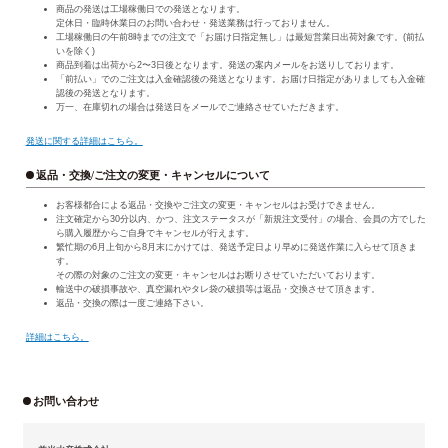
商品の発送は工場稼働日での発送となります。
定休日・臨時休業日のお問い合わせ・発送業務は行っておりません。
工場稼働日の午前8時までの注文で「お届け日指定無し」は最短営業日出荷対象です。(前払
いを除く)
商品到着は出荷から2〜3日後となります。発送の案内メールをお送りしております。
「前払い」でのご注文は入金確認後の発送となります。お届け日指定がありましても入金確
認後の発送となります。
万一、在庫切れの場合は発送日をメールでご連絡させていただきます。
発送に関する詳細はこちら。
返品・交換/ご注文の変更・キャンセルについて
お客様都合による返品・交換やご注文の変更・キャンセルはお受けできません。
注文確定から30分以内、かつ、注文ステータスが「新規注文受付」の場合、会員の方でした
ら購入履歴からご自身でキャンセルが行えます。
繁忙期の6月上旬から8月末にかけては、発送予定日より早めに発送作業に入らせて頂きま
す。
その際の対象のご注文の変更・キャンセルはお断りさせていただいております。
輸送中の破損事故や、真空漏れやタレ袋の破損等は返品・交換させて頂きます。
返品・交換の際は一度ご連絡下さい。
詳細はこちら。
お問い合わせ