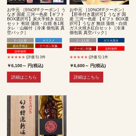
お中元 ［5%OFFクーポン］う
お中元 ［10%OFFクーポン］
なぎ 国産 三河一色産【ギフト
【肝串付き選択可】うなぎ 国
BOX選択可】炭火手焼き 紅白
産 三河一色産 【ギフト BOX選
セット 有頭 蒲焼・白焼 各1尾
択可】うなぎ 無頭 蒲焼・白焼
タレ・山椒付［冷凍 個包装 真
ガス火焼き紅白セット［冷凍
空パック］
個包装 真空パック］
2～3人前
オススメ
2～3人前
ガス火焼き
炭火手焼き
クーポン対象
クーポン対象
送料無料
送料無料
★★★★★
(評価 5) 3件
★★★★★
(評価 5) 1件
￥6,100～
円(税込)
￥6,600～
円(税込)
詳細はこちら
詳細はこちら