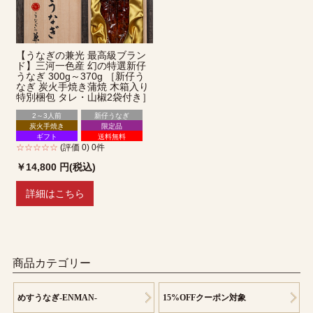
【うなぎの兼光 最高級ブラン
ド】三河一色産 幻の特選新仔
うなぎ 300g～370g ［新仔う
なぎ 炭火手焼き蒲焼 木箱入り
特別梱包 タレ・山椒2袋付き］
2～3人前
新仔うなぎ
炭火手焼き
限定品
ギフト
送料無料
☆☆☆☆☆
(評価 0) 0件
￥14,800
円(税込)
詳細はこちら
商品カテゴリー
めすうなぎ-ENMAN-
15%OFFクーポン対象