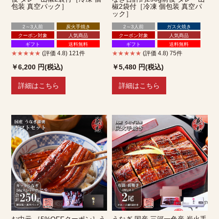
包装 真空パック］
椒2袋付［冷凍 個包装 真空パ
ック］
2～3人前
炭火手焼き
2～3人前
ガス火焼き
クーポン対象
人気商品
クーポン対象
人気商品
ギフト
送料無料
ギフト
送料無料
★★★★★
(評価 4.8) 121件
★★★★★
(評価 4.8) 75件
￥6,200
円(税込)
￥5,480
円(税込)
詳細はこちら
詳細はこちら