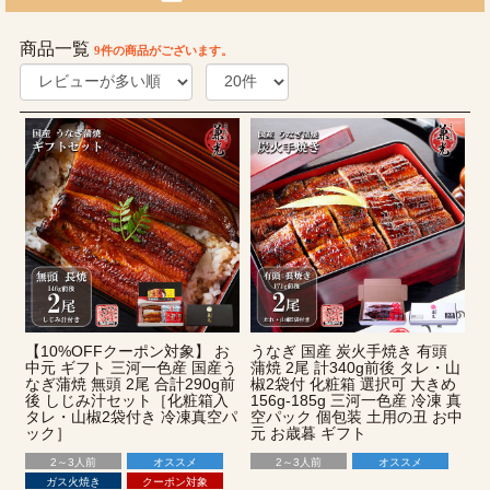
商品一覧
9件
の商品がございます。
【10%OFFクーポン対象】 お
うなぎ 国産 炭火手焼き 有頭
中元 ギフト 三河一色産 国産う
蒲焼 2尾 計340g前後 タレ・山
なぎ蒲焼 無頭 2尾 合計290g前
椒2袋付 化粧箱 選択可 大きめ
後 しじみ汁セット［化粧箱入
156g-185g 三河一色産 冷凍 真
タレ・山椒2袋付き 冷凍真空パ
空パック 個包装 土用の丑 お中
ック］
元 お歳暮 ギフト
2～3人前
オススメ
2～3人前
オススメ
ガス火焼き
クーポン対象