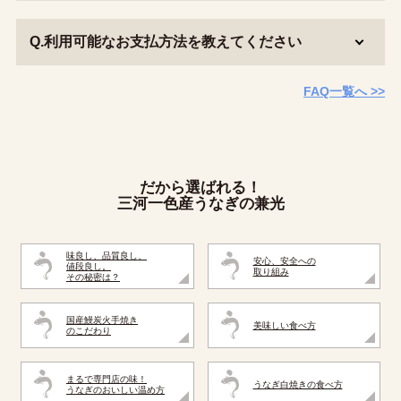
Q.利用可能なお支払方法を教えてください
FAQ一覧へ >>
だから選ばれる！
三河一色産うなぎの兼光
味良し、品質良し、
安心、安全への
値段良し。
取り組み
その秘密は？
国産鰻炭火手焼き
美味しい食べ方
のこだわり
まるで専門店の味！
うなぎ白焼きの食べ方
うなぎのおいしい温め方