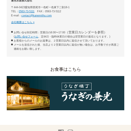
兼光水産株式会社
〒444-0423愛知県西尾市一色町一色東下二割18-1
TEL：
0563-73-5111
FAX：0563-73-5112
E-mail：
contact@kanemithu.com
会社概要はこちら »
（営業日カレンダーを参照）
お問い合せ対応時間：営業日の8:00〜17:00
(
お問い合せフォーム
、定休日・臨時休業日の場合は翌営業日の返信となります。)
お客様からのメールのお返事は、２営業日以内に返信させて頂いております。
メールを送信された後、当店より２営業日以内に返信が無い場合は、お手数ですが再度ご
連絡をお願い致します。
お食事はこちら