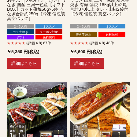
お中元 ［5%OFFクーポン］う
うなぎ 国産 三河一色産 炭火手
なぎ 国産 三河一色産【ギフト
焼き 有頭 蒲焼 185g以上×2尾
BOX】カット蒲焼50g×5袋 う
合計370以上 タレ・山椒2袋付
なぎ合計約250g［冷凍 個包装
［冷凍 個包装 真空パック］
真空パック］
2～3人前
オススメ
2～3人前
オススメ
ガス火焼き
クーポン対象
炭火手焼き
送料無料
ギフト
送料無料
★★★★★
(評価 4.8) 67件
★★★★★
(評価 4.8) 48件
￥5,350
円(税込)
￥6,600
円(税込)
詳細はこちら
詳細はこちら