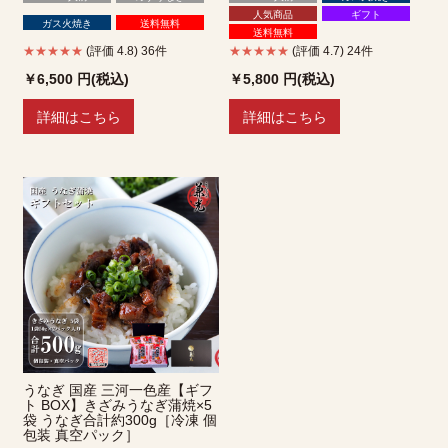
人気商品
ギフト
ガス火焼き
送料無料
送料無料
★★★★★
(評価 4.8) 36件
★★★★★
(評価 4.7) 24件
￥6,500
円(税込)
￥5,800
円(税込)
詳細はこちら
詳細はこちら
うなぎ 国産 三河一色産【ギフ
ト BOX】きざみうなぎ蒲焼×5
袋 うなぎ合計約300g［冷凍 個
包装 真空パック］