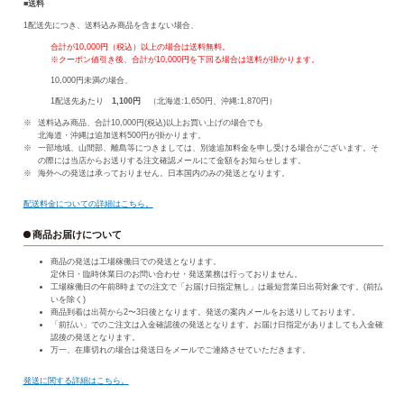
■送料
1配送先につき、送料込み商品を含まない場合、
合計が10,000円（税込）以上の場合は送料無料。
※クーポン値引き後、合計が10,000円を下回る場合は送料が掛かります。
10,000円未満の場合、
1配送先あたり
1,100円
（北海道:1,650円、沖縄:1,870円）
送料込み商品、合計10,000円(税込)以上お買い上げの場合でも
北海道・沖縄は追加送料500円が掛かります。
一部地域、山間部、離島等につきましては、別途追加料金を申し受ける場合がございます。そ
の際には当店からお送りする注文確認メールにて金額をお知らせします。
海外への発送は承っておりません。日本国内のみの発送となります。
配送料金についての詳細はこちら。
商品お届けについて
商品の発送は工場稼働日での発送となります。
定休日・臨時休業日のお問い合わせ・発送業務は行っておりません。
工場稼働日の午前8時までの注文で「お届け日指定無し」は最短営業日出荷対象です。(前払
いを除く)
商品到着は出荷から2〜3日後となります。発送の案内メールをお送りしております。
「前払い」でのご注文は入金確認後の発送となります。お届け日指定がありましても入金確
認後の発送となります。
万一、在庫切れの場合は発送日をメールでご連絡させていただきます。
発送に関する詳細はこちら。