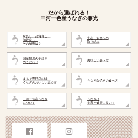
だから選ばれる！
三河一色産うなぎの兼光
味良し、品質良し、
安心、安全への
値段良し。
取り組み
その秘密は？
国産鰻炭火手焼き
美味しい食べ方
のこだわり
まるで専門店の味！
うなぎ白焼きの食べ方
うなぎのおいしい温め方
三河一色産うなぎ
うなぎは
について
美容と健康に良い？