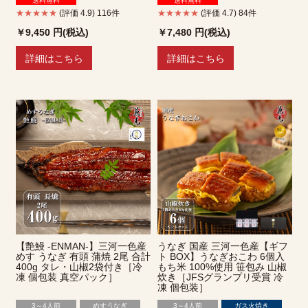
送料無料
送料無料
★★★★★
(評価 4.9) 116件
★★★★★
(評価 4.7) 84件
￥9,450
円(税込)
￥7,480
円(税込)
詳細はこちら
詳細はこちら
【艶鰻 -ENMAN-】三河一色産
うなぎ 国産 三河一色産【ギフ
めす うなぎ 有頭 蒲焼 2尾 合計
ト BOX】うなぎおこわ 6個入
400g タレ・山椒2袋付き［冷
もち米 100%使用 笹包み 山椒
凍 個包装 真空パック］
炊き［JFSグランプリ受賞 冷
凍 個包装］
3～4人前
めすうなぎ
3～4人前
ガス火焼き