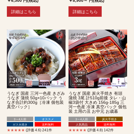
￥6,500
円(税込)
￥8,900～
円(税込)
詳細はこちら
詳細はこちら
うなぎ 国産 三河一色産 きざみ
うなぎ 国産 炭火手焼き 有頭
うなぎ 蒲焼 50g×10パック う
蒲焼 3尾 計510g前後 タレ・山
なぎ合計約300g［冷凍 個包装
椒3袋付 大きめ 156g-185g 三
真空パック］
河一色産 冷凍 真空パック 個包
装 土用の丑 お中元 お歳暮
3～4人前
オススメ
3～4人前
炭火手焼き
ガス火焼き
送料無料
人気商品
送料無料
★★★★★
(評価 4.6) 241件
★★★★★
(評価 4.8) 142件