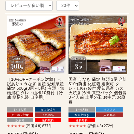
［10%OFFクーポン対象］＜
国産 うなぎ 蒲焼 無頭 3尾 合計
訳あり＞うなぎ 国産 愛知県産
510g前後 化粧箱 選択可 タ
蒲焼 500g(3尾～5尾) 有頭・無
レ・山椒7袋付 愛知県産 ガス
頭混在 タレ・山椒10袋付［冷
火焼き 冷凍 真空パック 個包装
凍 簡易包装 自宅用］
3~4人前 土用の丑 お中元 お歳
暮
3～4人前
ガス火焼き
3～4人前
オススメ
クーポン対象
人気商品
ガス火焼き
人気商品
訳あり
送料無料
送料無料
★★★★★
(評価 4.8) 877件
★★★★★
(評価 4.8) 272件