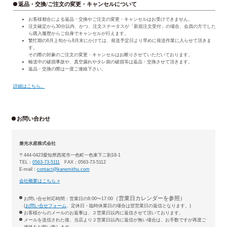
返品・交換/ご注文の変更・キャンセルについて
お客様都合による返品・交換やご注文の変更・キャンセルはお受けできません。
注文確定から30分以内、かつ、注文ステータスが「新規注文受付」の場合、会員の方でした
ら購入履歴からご自身でキャンセルが行えます。
繁忙期の6月上旬から8月末にかけては、発送予定日より早めに発送作業に入らせて頂きま
す。
その際の対象のご注文の変更・キャンセルはお断りさせていただいております。
輸送中の破損事故や、真空漏れやタレ袋の破損等は返品・交換させて頂きます。
返品・交換の際は一度ご連絡下さい。
詳細はこちら。
お問い合わせ
兼光水産株式会社
〒444-0423愛知県西尾市一色町一色東下二割18-1
TEL：
0563-73-5111
FAX：0563-73-5112
E-mail：
contact@kanemithu.com
会社概要はこちら »
（営業日カレンダーを参照）
お問い合せ対応時間：営業日の8:00〜17:00
(
お問い合せフォーム
、定休日・臨時休業日の場合は翌営業日の返信となります。)
お客様からのメールのお返事は、２営業日以内に返信させて頂いております。
メールを送信された後、当店より２営業日以内に返信が無い場合は、お手数ですが再度ご
連絡をお願い致します。