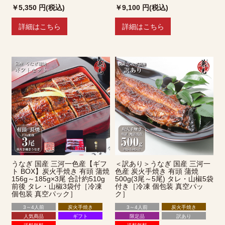
￥5,350
円(税込)
￥9,100
円(税込)
詳細はこちら
詳細はこちら
うなぎ 国産 三河一色産【ギフ
＜訳あり＞うなぎ 国産 三河一
ト BOX】炭火手焼き 有頭 蒲焼
色産 炭火手焼き 有頭 蒲焼
156g～185g×3尾 合計約510g
500g(3尾～5尾) タレ・山椒5袋
前後 タレ・山椒3袋付［冷凍
付き［冷凍 個包装 真空パッ
個包装 真空パック］
ク］
3～4人前
炭火手焼き
3～4人前
炭火手焼き
人気商品
ギフト
限定品
訳あり