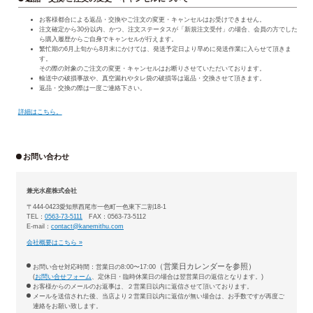
お客様都合による返品・交換やご注文の変更・キャンセルはお受けできません。
注文確定から30分以内、かつ、注文ステータスが「新規注文受付」の場合、会員の方でした
ら購入履歴からご自身でキャンセルが行えます。
繁忙期の6月上旬から8月末にかけては、発送予定日より早めに発送作業に入らせて頂きま
す。
その際の対象のご注文の変更・キャンセルはお断りさせていただいております。
輸送中の破損事故や、真空漏れやタレ袋の破損等は返品・交換させて頂きます。
返品・交換の際は一度ご連絡下さい。
詳細はこちら。
お問い合わせ
兼光水産株式会社
〒444-0423愛知県西尾市一色町一色東下二割18-1
TEL：
0563-73-5111
FAX：0563-73-5112
E-mail：
contact@kanemithu.com
会社概要はこちら »
（営業日カレンダーを参照）
お問い合せ対応時間：営業日の8:00〜17:00
(
お問い合せフォーム
、定休日・臨時休業日の場合は翌営業日の返信となります。)
お客様からのメールのお返事は、２営業日以内に返信させて頂いております。
メールを送信された後、当店より２営業日以内に返信が無い場合は、お手数ですが再度ご
連絡をお願い致します。