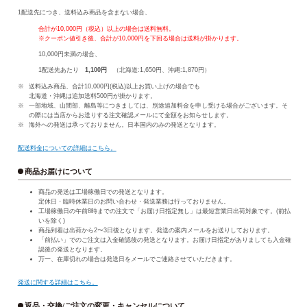
1配送先につき、送料込み商品を含まない場合、
合計が10,000円（税込）以上の場合は送料無料。
※クーポン値引き後、合計が10,000円を下回る場合は送料が掛かります。
10,000円未満の場合、
1配送先あたり
1,100円
（北海道:1,650円、沖縄:1,870円）
送料込み商品、合計10,000円(税込)以上お買い上げの場合でも
北海道・沖縄は追加送料500円が掛かります。
一部地域、山間部、離島等につきましては、別途追加料金を申し受ける場合がございます。そ
の際には当店からお送りする注文確認メールにて金額をお知らせします。
海外への発送は承っておりません。日本国内のみの発送となります。
配送料金についての詳細はこちら。
商品お届けについて
商品の発送は工場稼働日での発送となります。
定休日・臨時休業日のお問い合わせ・発送業務は行っておりません。
工場稼働日の午前8時までの注文で「お届け日指定無し」は最短営業日出荷対象です。(前払
いを除く)
商品到着は出荷から2〜3日後となります。発送の案内メールをお送りしております。
「前払い」でのご注文は入金確認後の発送となります。お届け日指定がありましても入金確
認後の発送となります。
万一、在庫切れの場合は発送日をメールでご連絡させていただきます。
発送に関する詳細はこちら。
返品・交換/ご注文の変更・キャンセルについて