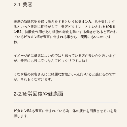
2-1.美容
表皮の新陳代謝を保つ働きをするという
ビタミンA
、肌を美しくす
るといった役割に期待がもて「美容ビタミン」ともいわれる
ビタミ
ンB2
、抗酸化作用があり細胞の老化を防止する働きがあると言われ
ている
ビタミンE
が豊富に含まれる事から、
美容にもいい
のです
ね。
イメージ的に健康によいのではと思っている方が多いかと思います
が、美容にも役に立つなんてビックリですよね！
うなぎ屋のお客さんには綺麗な女性がいっぱいいると感じるのです
が、それもうなずけます。
2-2.疲労回復や健康面
ビタミンB1
も豊富に含まれている為、体の疲れを回復させる力を発
揮します。