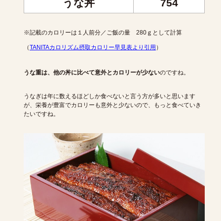
うな丼
754
※記載のカロリーは１人前分／ご飯の量 280ｇとして計算
（
TANITAカロリズム摂取カロリー早見表より引用
）
うな重は、他の丼に比べて意外とカロリーが少ない
のですね。
うなぎは年に数えるほどしか食べないと言う方が多いと思います
が、栄養が豊富でカロリーも意外と少ないので、もっと食べていき
たいですね。