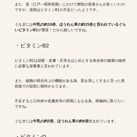
また、昔（江戸～昭和初期）にかけて脚気の患者さんが多くいたの
ですが、原因はビタミンB1の不足だったようです。
うなぎには
牛乳の約18倍、ほうれん草の約15倍と言われているぐら
いビタミンB1
が豊富！だから嬉しいですね。
・ビタミンB2
ビタミンB2は頭髪・皮膚・爪等をはじめとする体全体の健康の維持
に必要な栄養素と言われています。
また、細胞の再生向上の機能がある為、肌を美しくすると言った美
容面での役割に期待がもてます。
不足すると口内炎や皮膚炎等の原因にもなる為、積極的に取りたい
ですね。
うなぎには
牛乳の約5倍、ほうれん草の約6倍
含まれています。
・ビタミンD