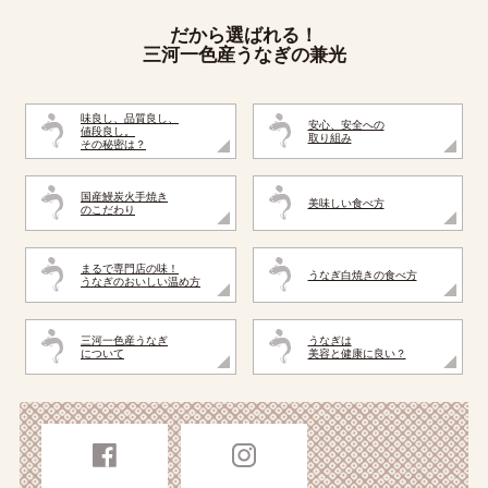
だから選ばれる！
三河一色産うなぎの兼光
味良し、品質良し、
安心、安全への
値段良し。
取り組み
その秘密は？
国産鰻炭火手焼き
美味しい食べ方
のこだわり
まるで専門店の味！
うなぎ白焼きの食べ方
うなぎのおいしい温め方
三河一色産うなぎ
うなぎは
について
美容と健康に良い？