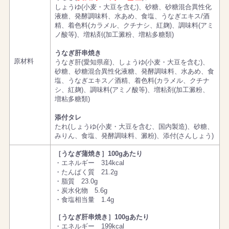
しょうゆ(小麦・大豆を含む)、砂糖、砂糖混合異性化
液糖、発酵調味料、水あめ、食塩、うなぎエキス/酒
精、着色料(カラメル、クチナシ、紅麹)、調味料(アミ
ノ酸等)、増粘剤(加工澱粉、増粘多糖類)
うなぎ肝串焼き
原材料
うなぎ肝(愛知県産)、しょうゆ(小麦・大豆を含む)、
砂糖、砂糖混合異性化液糖、発酵調味料、水あめ、食
塩、うなぎエキス／酒精、着色料(カラメル、クチナ
シ、紅麹)、調味料(アミノ酸等)、増粘剤(加工澱粉、
増粘多糖類)
添付タレ
たれ(しょうゆ(小麦・大豆を含む、国内製造)、砂糖、
みりん、食塩、発酵調味料、澱粉)、添付(さんしょう)
［うなぎ蒲焼き］100gあたり
・エネルギー 314kcal
・たんぱく質 21.2g
・脂質 23.0g
・炭水化物 5.6g
・食塩相当量 1.4g
［うなぎ肝串焼き］100gあたり
・エネルギー 199kcal