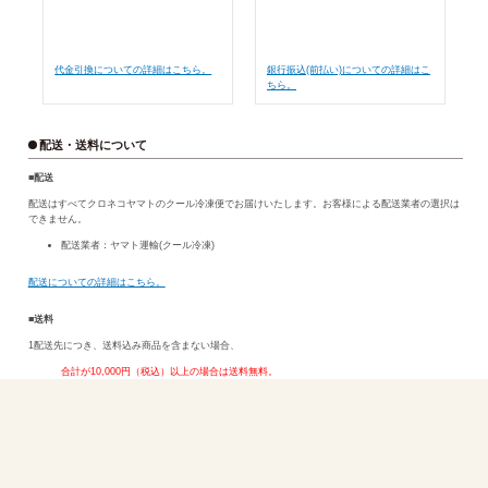
代金引換についての詳細はこちら。
銀行振込(前払い)についての詳細はこ
ちら。
配送・送料について
■配送
配送はすべてクロネコヤマトのクール冷凍便でお届けいたします。お客様による配送業者の選択は
できません。
配送業者：ヤマト運輸(クール冷凍)
配送についての詳細はこちら。
■送料
1配送先につき、送料込み商品を含まない場合、
合計が10,000円（税込）以上の場合は送料無料。
※クーポン値引き後、合計が10,000円を下回る場合は送料が掛かります。
10,000円未満の場合、
1配送先あたり
1,100円
（北海道:1,650円、沖縄:1,870円）
送料込み商品、合計10,000円(税込)以上お買い上げの場合でも
北海道・沖縄は追加送料500円が掛かります。