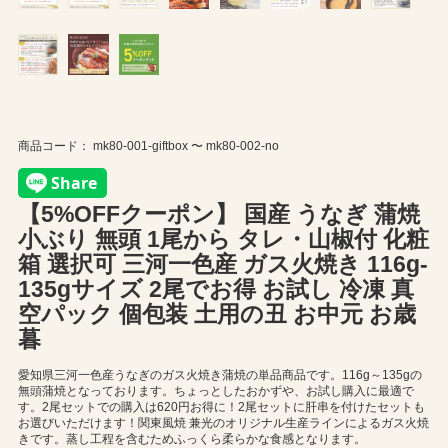
商品コード：
mk80-001-giftbox 〜 mk80-002-no
【5%OFFクーポン】 国産 うなぎ 蒲焼
小ぶり 無頭 1尾から タレ・山椒付 化粧
箱 選択可 三河一色産 ガス火焼き 116g-
135gサイズ 2尾でお得 お試し 冷凍 真
空パック 個包装 土用の丑 お中元 お歳
暮
愛知県三河一色産うなぎのガス火焼き蒲焼の単品商品です。116g～135gの
無頭蒲焼となっております。ちょっとしたおかずや、お試し購入に最適で
す。2尾セットでの購入は620円お得に！2尾セットに肝串を付けたセットも
お選びいただけます！関東風焼 兼光のオリジナル生産ラインによるガス火焼
きです。蒸し工程を含むためふっくら柔らかな食感となります。