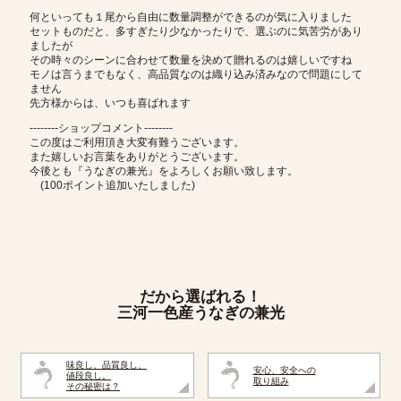
何といっても１尾から自由に数量調整ができるのが気に入りました
セットものだと、多すぎたり少なかったりで、選ぶのに気苦労があり
ましたが
その時々のシーンに合わせて数量を決めて贈れるのは嬉しいですね
モノは言うまでもなく、高品質なのは織り込み済みなので問題にして
ません
先方様からは、いつも喜ばれます
--------ショップコメント--------
この度はご利用頂き大変有難うございます。
また嬉しいお言葉をありがとうございます。
今後とも『うなぎの兼光』をよろしくお願い致します。
(100ポイント追加いたしました)
だから選ばれる！
三河一色産うなぎの兼光
味良し、品質良し、
安心、安全への
値段良し。
取り組み
その秘密は？