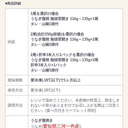
■商品詳細
1尾を選択の場合
うなぎ蒲焼 無頭背開き 116g～135g×1尾
タレ・山椒1袋付
2尾(合計250g前後)を選択の場合
うなぎ蒲焼 無頭背開き 116g～135g×2尾
内容
タレ・山椒2袋付
2尾+肝串3本入り1パックを選択の場合
うなぎ蒲焼 無頭背開き 116g～135g×2尾
肝串3本入り×1パック
タレ・山椒5袋付
賞味期限
要冷凍(-18℃以下)で1ヶ月以上
保存方法
要冷凍(-18℃以下)
レンジで温めてください。水産物の性質上、除去しき
調理方法
れない小骨がありますのでお召し上がる際はご注意く
ださい。(食べ方付きリーフレット同封)
うなぎ蒲焼き
愛知県三河一色産
うなぎ(
)、