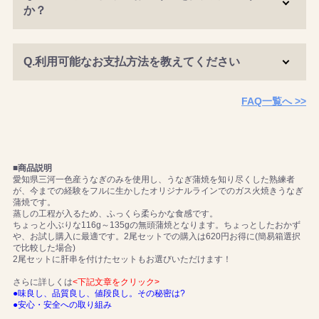
か？
Q.利用可能なお支払方法を教えてください
FAQ一覧へ >>
■商品説明
愛知県三河一色産うなぎのみを使用し、うなぎ蒲焼を知り尽くした熟練者
が、今までの経験をフルに生かしたオリジナルラインでのガス火焼きうなぎ
蒲焼です。
蒸しの工程が入るため、ふっくら柔らかな食感です。
ちょっと小ぶりな116g～135gの無頭蒲焼となります。ちょっとしたおかず
や、お試し購入に最適です。2尾セットでの購入は620円お得に(簡易箱選択
で比較した場合)
2尾セットに肝串を付けたセットもお選びいただけます！
さらに詳しくは
<下記文章をクリック>
●味良し、品質良し、値段良し。その秘密は?
●安心・安全への取り組み