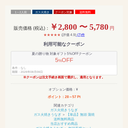
1～2人前
ガス火焼き
クーポン対象
送料無料
￥2,800 〜 5,780
販売価格 (税込)：
円
★★★★★
(評価 4.9)
(7)件
利用可能なクーポン
夏の贈り物 対象ギフト5%OFFクーポン
5
OFF
%
条件：
なし
期限：
2026年08月09日
※クーポンは注文手続き画面で選択し、適用となります。
オプション価格：¥
ポイント：
28～57
Pt
関連カテゴリ
ガス火焼きうなぎ
ガス火焼きうなぎ
＞
【単品】無頭 蒲焼
送料無料商品
当店おすすめ商品