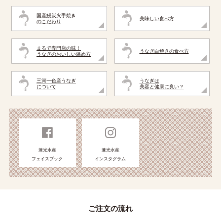
国産鰻炭火手焼き
美味しい食べ方
のこだわり
まるで専門店の味！
うなぎ白焼きの食べ方
うなぎのおいしい温め方
三河一色産うなぎ
うなぎは
について
美容と健康に良い？
兼光水産
兼光水産
フェイスブック
インスタグラム
ご注文の流れ