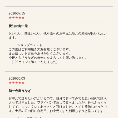
2026/07/15
★★★★★
愛知の御中元
おいしい。間違いない。他府県へのお中元は地元の産物が良いと思い
ます。
--------ショップコメント--------
この度はご利用頂き大変有難うございます。
また嬉しいお言葉をありがとうございます。
今後とも『うなぎの兼光』をよろしくお願い致します。
(100ポイント追加いたしました)
2026/06/03
★★★★★
初一色産うなぎ
お中元で送りたい方がいるので、自分で食べてみてと思い初めて購入
させて頂きました。フライパンで蒸して食べましたが、身もふっくら
してて、しつこくなくあっさりと頂けました。とても美味しかったで
す。土用の丑の日に自宅用、お中元でまた利用しようと思ってます。