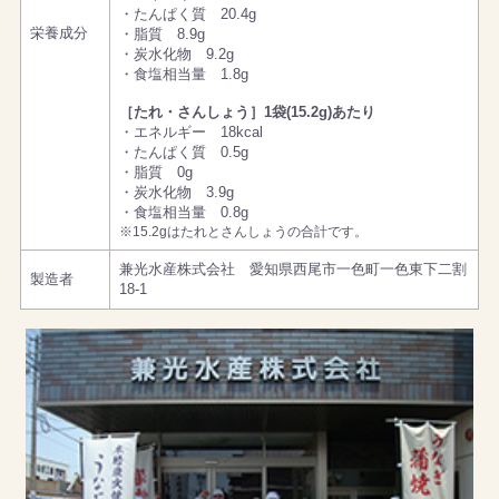
・たんぱく質 20.4g
栄養成分
・脂質 8.9g
・炭水化物 9.2g
・食塩相当量 1.8g
［たれ・さんしょう］1袋(15.2g)あたり
・エネルギー 18kcal
・たんぱく質 0.5g
・脂質 0g
・炭水化物 3.9g
・食塩相当量 0.8g
※15.2gはたれとさんしょうの合計です。
兼光水産株式会社 愛知県西尾市一色町一色東下二割
製造者
18-1